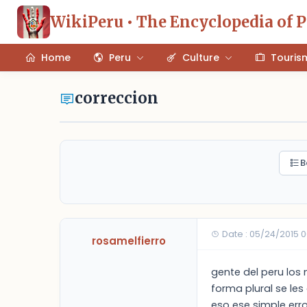
WikiPeru • The Encyclopedia of 
Home
Peru
Culture
Touris
correccion
B
Date : 05/24/2015 
rosamelfierro
gente del peru los 
forma plural se le
eso ese simple er