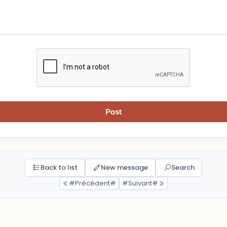
Post
Back to list
New message
Search
#Précédent#
#Suivant#