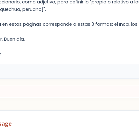
ccionario, como adjetivo, para definir lo "propio o relativo a l
, quechua, peruano]".
a en estas páginas corresponde a estas 3 formas: el Inca, los i
r. Buen día,
r
sage