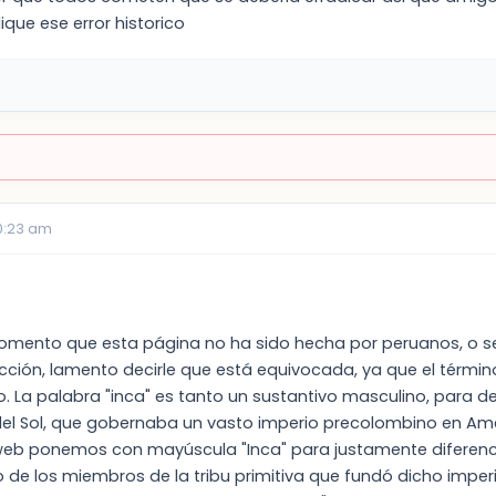
ique ese error historico
10:23 am
 comento que esta página no ha sido hecha por peruanos, o sea
cción, lamento decirle que está equivocada, ya que el términ
io. La palabra "inca" es tanto un sustantivo masculino, para 
del Sol, que gobernaba un vasto imperio precolombino en Améri
web ponemos con mayúscula "Inca" para justamente diferenci
 de los miembros de la tribu primitiva que fundó dicho imperi