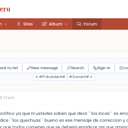
Peru
m
Sites
Album
Forum
ack to list
New message
Search
Sign-in
Lo
#Précédent#
#Suivant#
06:23 pm
notifico ya que ni ustedes saben que decir ´´los incas´´ es err
s dice ´´los quechuas´´ bueno es ese mensaje de correccion y 
ror que todos cometen que se deberia erradicar asi que am