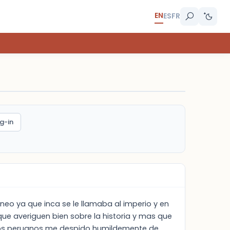
EN
ES
FR
g-in
oneo ya que inca se le llamaba al imperio y en
que averiguen bien sobre la historia y mas que
igos peruanos me despido humildemente de