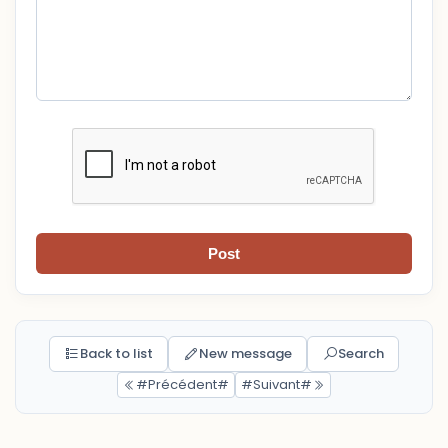
Post
Back to list
New message
Search
#Précédent#
#Suivant#