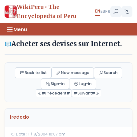
WikiPeru • The
EN
ES
FR
Encyclopedia of Peru
Menu
Acheter ses devises sur Internet.
Back to list
New message
Search
Sign-in
Log-in
#Précédent#
#Suivant#
fredodo
Date : 11/18/2004 10:07 am