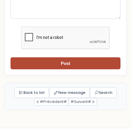
Post
Back to list
New message
Search
#Précédent#
#Suivant#