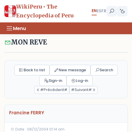
WikiPeru • The
EN
ES
FR
Encyclopedia of Peru
Menu
MON REVE
Back to list
New message
Search
Sign-in
Log-in
#Précédent#
#Suivant#
Francine FERRY
Date : 08/12/2004 01:14 am