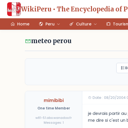
WikiPeru • The Encyclopedia of 
Home
Peru
Culture
Touris
meteo perou
B
Date : 08/20/2004 
mimibibi
One time Member
je devrais partir a
w81-51.abo.wanadoo.fr
me dire si c'est un
Messages: 1