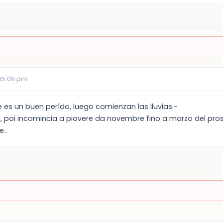
05:08 pm
 es un buen perído, luego comienzan las lluvias.-
 , poi incomincia a piovere da novembre fino a marzo del pro
e..