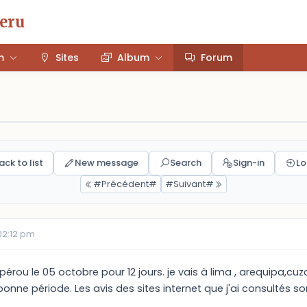
Peru
m
Sites
Album
Forum
ack to list
New message
Search
Sign-in
Lo
#Précédent#
#Suivant#
02:12 pm
u pérou le 05 octobre pour 12 jours. je vais à lima , arequipa,
 bonne période. Les avis des sites internet que j'ai consultés s