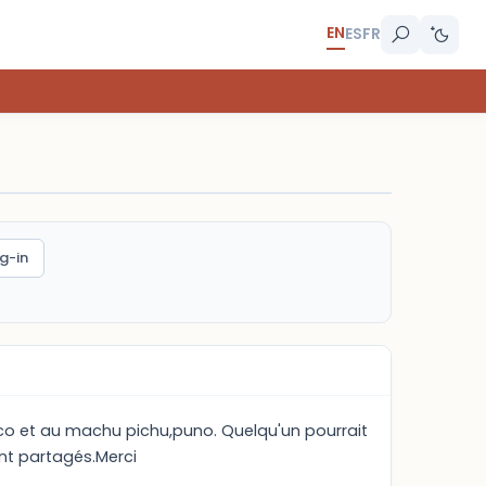
EN
ES
FR
g-in
cuzco et au machu pichu,puno. Quelqu'un pourrait
ont partagés.Merci