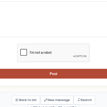
Post
Back to list
New message
Search