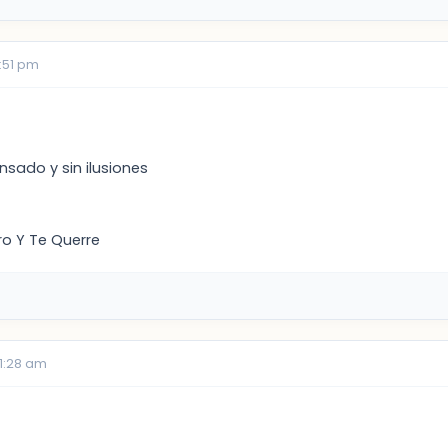
1:51 pm
ansado y sin ilusiones
ro Y Te Querre
11:28 am