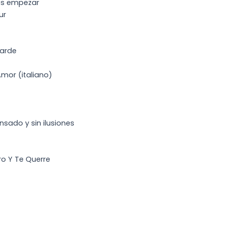
 es empezar
ur
tarde
Amor (italiano)
ansado y sin ilusiones
ro Y Te Querre