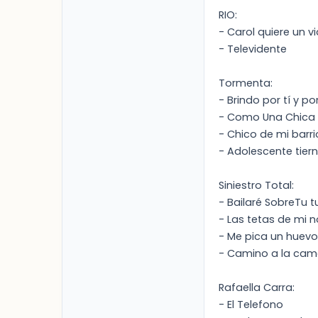
RIO:
- Carol quiere un v
- Televidente
Tormenta:
- Brindo por tí y po
- Como Una Chica
- Chico de mi barri
- Adolescente tier
Siniestro Total:
- Bailaré SobreTu
- Las tetas de mi n
- Me pica un huevo
- Camino a la ca
Rafaella Carra:
- El Telefono