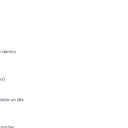
e dentro
no)
aste un dia
 noche