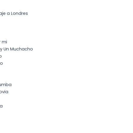
iaje a Londres
r mi
 y Un Muchacho
o
no
 tumba
ovia
ma