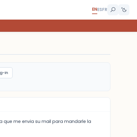
EN
ES
FR
g-in
esa que me envia su mail para mandarle la