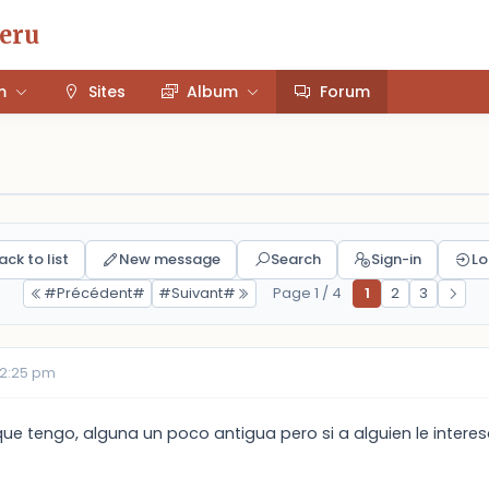
Peru
m
Sites
Album
Forum
ack to list
New message
Search
Sign-in
Lo
#Précédent#
#Suivant#
Page 1 / 4
1
2
3
02:25 pm
que tengo, alguna un poco antigua pero si a alguien le inter