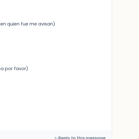
aben quien fue me avisan)
a por favor)
Reply to this message