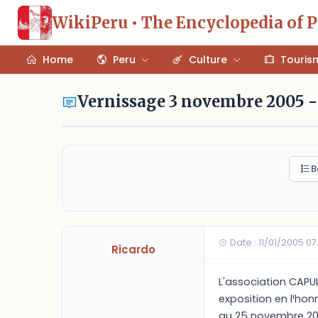
WikiPeru • The Encyclopedia of 
Home
Peru
Culture
Touris
Vernissage 3 novembre 2005
B
Date : 11/01/2005 0
Ricardo
L'association CAPUL
exposition en l¹hon
au 25 novembre 2005