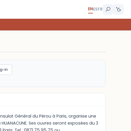
EN
ES
FR
g-in
nsulat Général du Pérou à Paris, organise une
ela HUANACUNE. Ses ouvres seront exposées du 3
Paris. Tel : 0871 75 95 75 ou