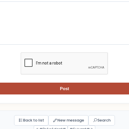
Post
Back to list
New message
Search