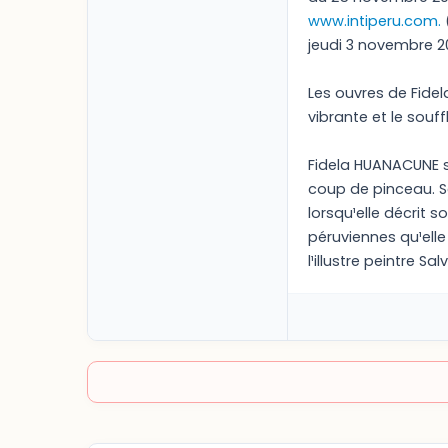
www.intiperu.com.
jeudi 3 novembre 2
Les ouvres de Fidel
vibrante et le souf
Fidela HUANACUNE s
coup de pinceau. Se
lorsqu¹elle décrit s
péruviennes qu¹ell
l¹illustre peintre Sal