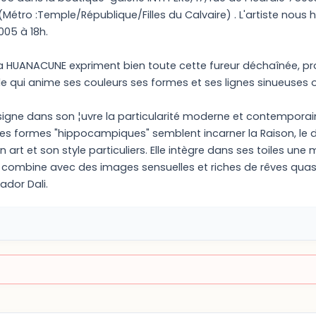
(Métro :Temple/République/Filles du Calvaire) . L'artiste nous
005 à 18h.
a HUANACUNE expriment bien toute cette fureur déchaînée, propr
fle qui anime ses couleurs ses formes et ses lignes sinueuses
igne dans son ¦uvre la particularité moderne et contempora
s formes "hippocampiques" semblent incarner la Raison, le dési
on art et son style particuliers. Elle intègre dans ses toiles une
e combine avec des images sensuelles et riches de rêves qu
vador Dali.