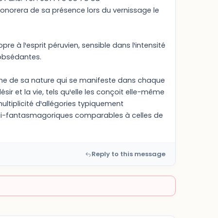
 honorera de sa présence lors du vernissage le
e à l¹esprit péruvien, sensible dans l¹intensité
 obsédantes.
ine de sa nature qui se manifeste dans chaque
r et la vie, tels qu¹elle les conçoit elle-même
 multiplicité d¹allégories typiquement
asi-fantasmagoriques comparables à celles de
Reply to this message