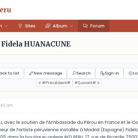
Peru
m
Sites
Album
Forum
 - Fidela HUANACUNE
ack to list
New message
Search
Sign-in
Lo
#Précédent#
#Suivant#
7:42 am
I, avec le soutien de l¹Ambassade du Pérou en France et le Co
neur de l¹artiste péruvienne installée à Madrid (Espagne) Fid
 dans la boutique-galerie INTI PERU, 17, rue de Picardie 75003 