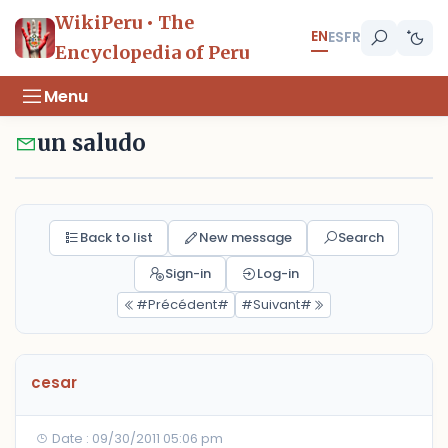
WikiPeru • The
EN
ES
FR
Encyclopedia of Peru
Menu
un saludo
Back to list
New message
Search
Sign-in
Log-in
#Précédent#
#Suivant#
cesar
Date : 09/30/2011 05:06 pm