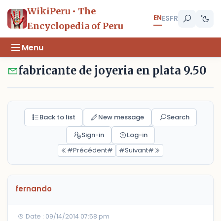
WikiPeru • The
EN
ES
FR
Encyclopedia of Peru
Menu
fabricante de joyeria en plata 9.50
Back to list
New message
Search
Sign-in
Log-in
#Précédent#
#Suivant#
fernando
Date : 09/14/2014 07:58 pm