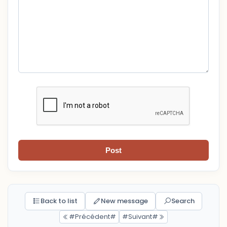
Post
Back to list
New message
Search
#Précédent#
#Suivant#