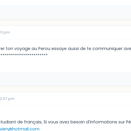
:11 pm
rer ton voyage au Perou essaye aussi de te communiquer avec El
************************
02:57 pm
 étudiant de français, Si vous avez besoin d'informations sur Pé
ovien@hotmail.com