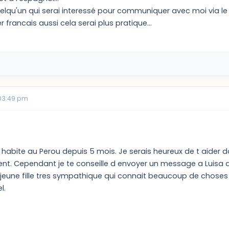
elqu'un qui serai interessé pour communiquer avec moi via l
er francais aussi cela serai plus pratique...
03:49 pm
 j habite au Perou depuis 5 mois. Je serais heureux de t aider
t. Cependant je te conseille d envoyer un message a Luisa qui
e jeune fille tres sympathique qui connait beaucoup de choses
l.