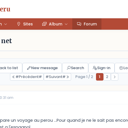
Peru
m
Sites
Album
Forum
 net
ack to list
New message
Search
Sign-in
Lo
#Précédent#
#Suivant#
Page 1 / 2
1
2
10:31 am
repare un voyage au perou ...Pour quand je ne le sait pas enco
 a l'espagnol...