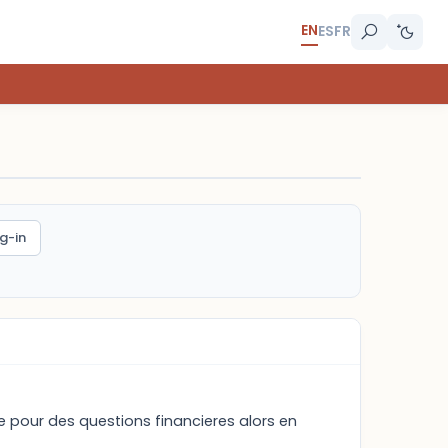
EN
ES
FR
g-in
re pour des questions financieres alors en