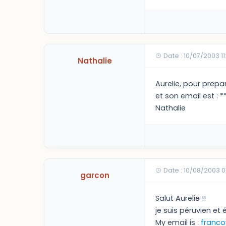
Date : 10/07/2003 11
Nathalie
Aurelie, pour prepa
et son email est : *
Nathalie
Date : 10/08/2003 
garcon
Salut Aurelie !!
je suis péruvien et
My email is :
franc