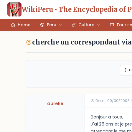
WikiPeru • The Encyclopedia of 
Home
Peru
Culture
Touris
cherche un correspondant via
B
Date : 09/30/2003 
aurelie
Bonjour a tous,
J'ai 25 ans et je p
attendant je me met