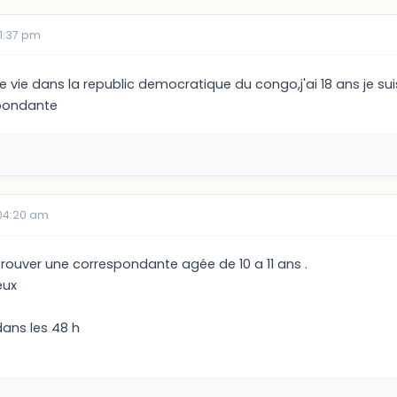
1:37 pm
e vie dans la republic democratique du congo,j'ai 18 ans je s
pondante
04:20 am
trouver une correspondante agée de 10 a 11 ans .
eux
dans les 48 h