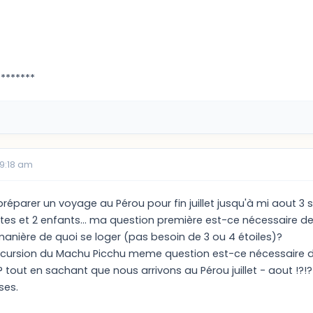
********
09:18 am
 préparer un voyage au Pérou pour fin juillet jusqu'à mi aout 3
es et 2 enfants... ma question première est-ce nécessaire de
anière de quoi se loger (pas besoin de 3 ou 4 étoiles)?
xcursion du Machu Picchu meme question est-ce nécessaire de
? tout en sachant que nous arrivons au Pérou juillet - aout !?!?
ses.