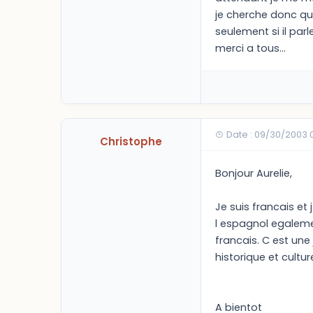
je cherche donc qu
seulement si il parl
merci a tous...
Date : 09/30/2003 
Christophe
Bonjour Aurelie,
Je suis francais et
l espagnol egalemen
francais. C est un
historique et culture
A bientot