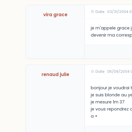
Date : 03/31/2004 0
vira grace
je m'appele grace j
devenir ma corres
Date : 05/09/2004 
renaud julie
bonjour je voudrai 
je suis blonde au y
je mesure 1m 37
je vous repondrez 
a +