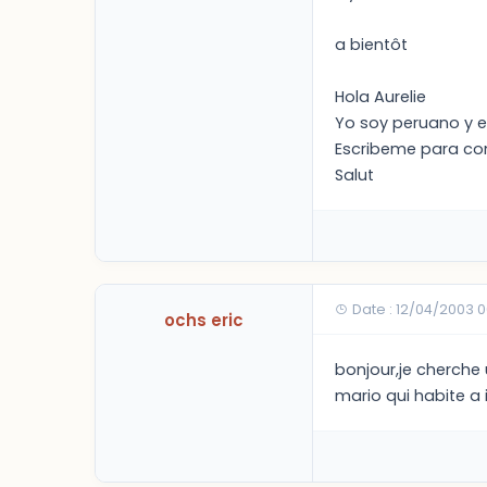
a bientôt
Hola Aurelie
Yo soy peruano y e
Escribeme para con
Salut
Date : 12/04/2003 
ochs eric
bonjour,je cherche
mario qui habite a 