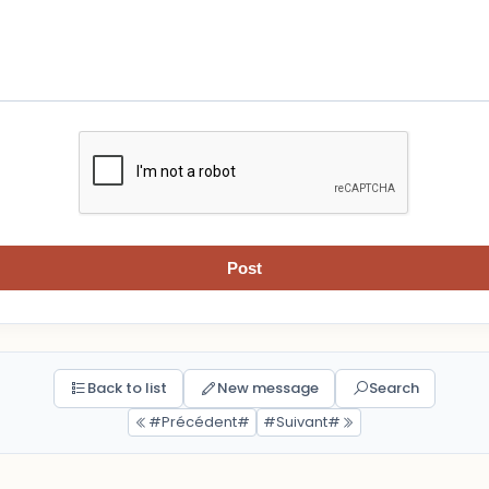
Post
Back to list
New message
Search
#Précédent#
#Suivant#