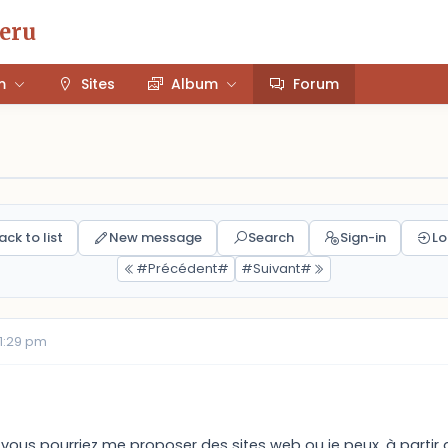
Peru
m
Sites
Album
Forum
ack to list
New message
Search
Sign-in
Lo
#Précédent#
#Suivant#
01:29 pm
i vous pourriez me proposer des sites web ou je peux, à parti