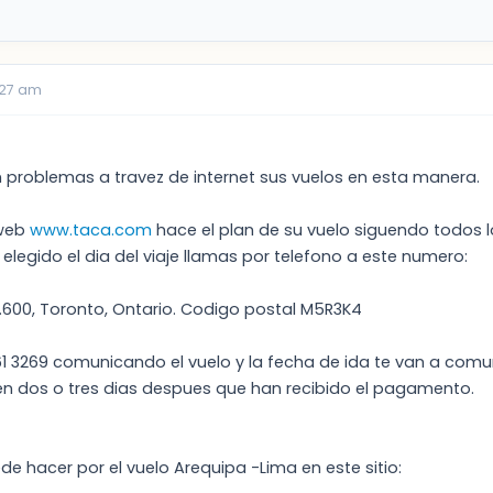
:27 am
n problemas a travez de internet sus vuelos en esta manera.
 web
www.taca.com
hace el plan de su vuelo siguendo todos 
 elegido el dia del viaje llamas por telefono a este numero:
E.600, Toronto, Ontario. Codigo postal M5R3K4
261 3269 comunicando el vuelo y la fecha de ida te van a com
en dos o tres dias despues que han recibido el pagamento.
e hacer por el vuelo Arequipa -Lima en este sitio: