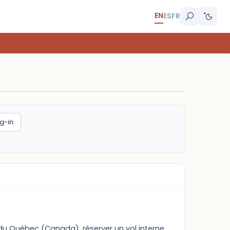
EN
ES
FR
g-in
r du Québec (Canada), réserver un vol interne