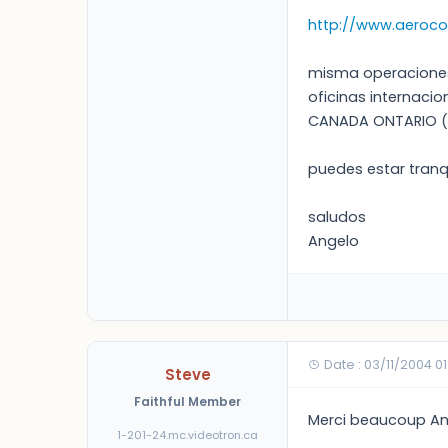
http://www.aeroco
misma operaciones 
oficinas internaci
CANADA ONTARIO (
puedes estar tranq
saludos
Angelo
Date : 03/11/2004 0
Steve
Faithful Member
Merci beaucoup An
1-201-24.mc.videotron.ca