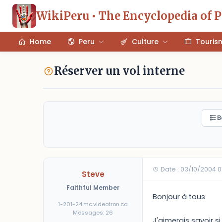
WikiPeru • The Encyclopedia of 
Home
Peru
Culture
Touris
Réserver un vol interne
B
Date : 03/10/2004 
Steve
Faithful Member
Bonjour à tous
1-201-24.mc.videotron.ca
Messages: 26
J'aimerais savoir s