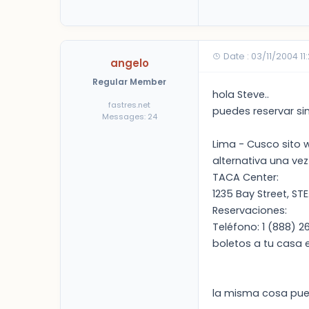
Date : 03/11/2004 11
angelo
Regular Member
hola Steve..
fastres.net
puedes reservar si
Messages: 24
Lima - Cusco sito
alternativa una vez
TACA Center:
1235 Bay Street, ST
Reservaciones:
Teléfono: 1 (888) 
boletos a tu casa 
la misma cosa pued