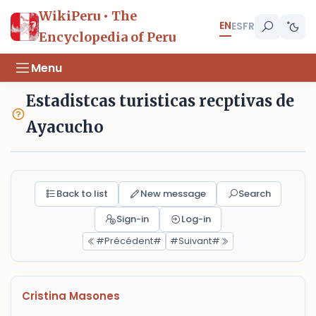
WikiPeru • The
EN
ES
FR
Encyclopedia of Peru
Menu
Estadistcas turisticas recptivas de
Ayacucho
Back to list
New message
Search
Sign-in
Log-in
#Précédent#
#Suivant#
Cristina Masones