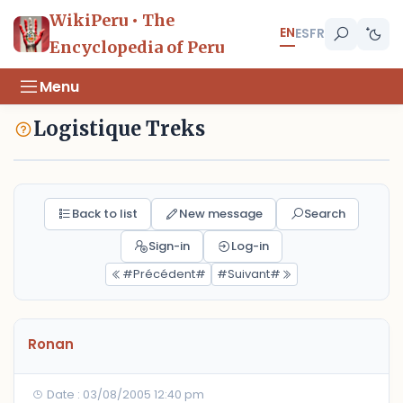
WikiPeru • The
EN
ES
FR
Encyclopedia of Peru
Menu
Logistique Treks
Back to list
New message
Search
Sign-in
Log-in
#Précédent#
#Suivant#
Ronan
Date : 03/08/2005 12:40 pm