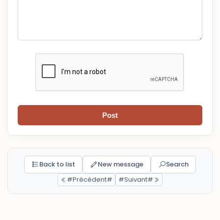
Post
Back to list
New message
Search
#Précédent#
#Suivant#