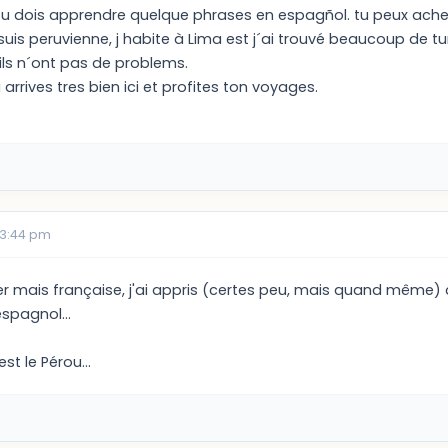
 dois apprendre quelque phrases en espagñol. tu peux acheter
je suis peruvienne, j habite à Lima est j´ai trouvé beaucoup de t
 ils n´ont pas de problems.
arrives tres bien ici et profites ton voyages.
03:44 pm
r mais française, j'ai appris (certes peu, mais quand même) 
espagnol...
st le Pérou...