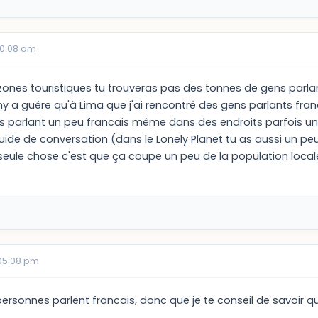
10:08 am
ones touristiques tu trouveras pas des tonnes de gens parlan
ny a guére qu'à Lima que j'ai rencontré des gens parlants fra
 parlant un peu francais même dans des endroits parfois un pe
de de conversation (dans le Lonely Planet tu as aussi un peu 
a seule chose c'est que ça coupe un peu de la population local
05:08 pm
rsonnes parlent francais, donc que je te conseil de savoir q