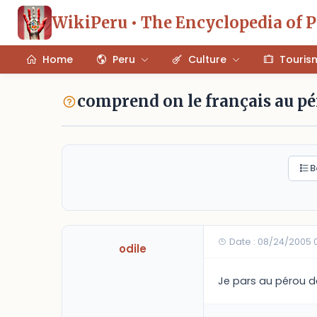
WikiPeru • The Encyclopedia of 
Home
Peru
Culture
Touris
comprend on le français au p
B
Date : 08/24/2005 
odile
Je pars au pérou da