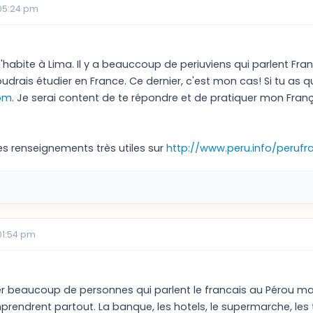
05:24 pm
 j'habite à Lima. Il y a beauccoup de periuviens qui parlent Fra
udrais étudier en France. Ce dernier, c'est mon cas! Si tu as q
com
. Je serai content de te répondre et de pratiquer mon Franç
es renseignements très utiles sur
http://www.peru.info/perufr
01:54 pm
r beaucoup de personnes qui parlent le francais au Pérou mais 
rendrent partout. La banque, les hotels, le supermarche, les ta