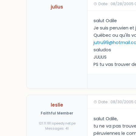
Date : 08/28/2005 
julius
salut Odile
Je suis peruvien et
Québec ou qu'ils vo
jutru99@hotmail.
saludos
JULIUS
PS tu vas trouver d
Date : 08/30/2005 
leslie
Faithful Member
salut Odile,
121.11.181.speedy.net.pe
tu ne va pas trouve
Messages: 41
péruviennes le comp