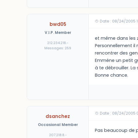
Date : 08/24/2005 
bwd05
V.I.P. Member
et même dans les z
212.234.218.-
Personnellement il 
Messages: 259
rencontrer des gens
Emméne un petit gui
à te débrouiller. L
Bonne chance.
Date : 08/24/2005 
dsanchez
Occasional Member
Pas beaucoup de pe
207.218.8.-