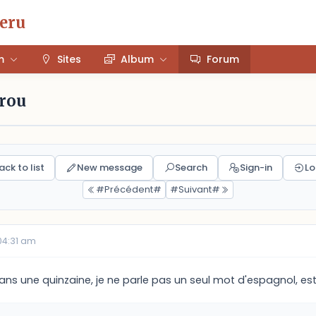
Peru
m
Sites
Album
Forum
érou
ack to list
New message
Search
Sign-in
Lo
#Précédent#
#Suivant#
04:31 am
ns une quinzaine, je ne parle pas un seul mot d'espagnol, est-