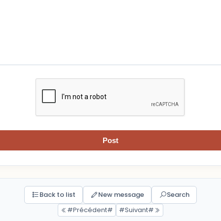
Post
Back to list
New message
Search
#Précédent#
#Suivant#