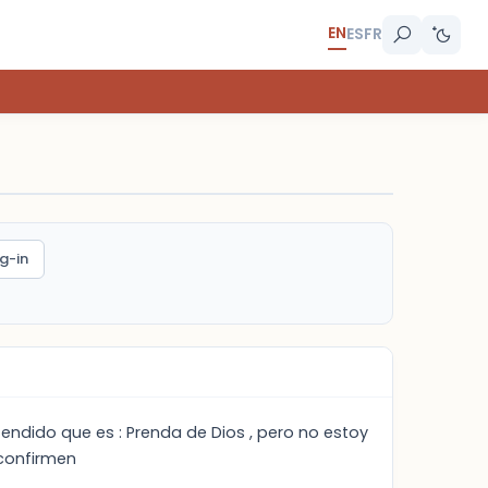
EN
ES
FR
g-in
ndido que es : Prenda de Dios , pero no estoy
 confirmen