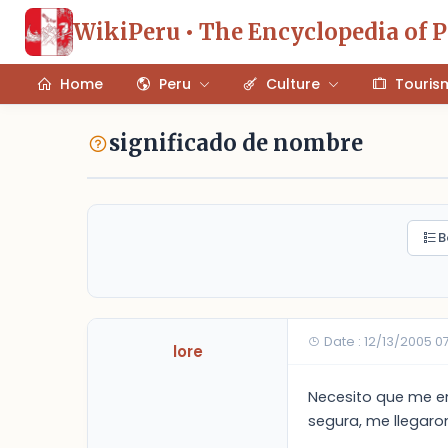
WikiPeru • The Encyclopedia of 
Home
Peru
Culture
Touris
significado de nombre
B
Date : 12/13/2005 0
lore
Necesito que me en
segura, me llegaro