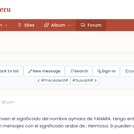
Peru
m
Sites
Album
Forum
ack to list
New message
Search
Sign-in
Lo
#Précédent#
#Suivant#
7:36 pm
vien el significado del nombre aymara de YANARA. tengo ente
n mensajes con el significado arabe de ; Hermosa. Si pueden