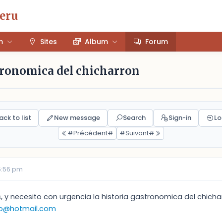
Peru
m
Sites
Album
Forum
stronomica del chicharron
ack to list
New message
Search
Sign-in
Lo
#Précédent#
#Suivant#
5:56 pm
, y necesito con urgencia la historia gastronomica del chicha
o@hotmail.com