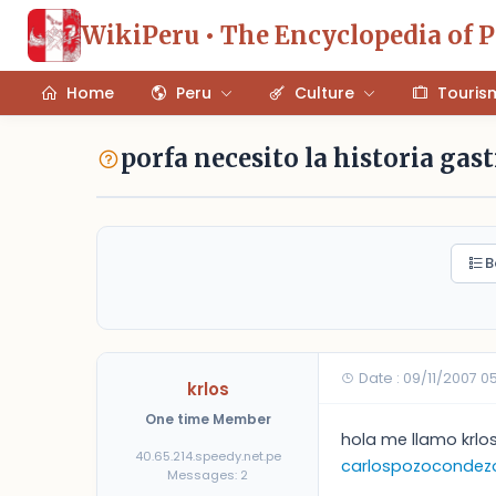
WikiPeru • The Encyclopedia of 
Home
Peru
Culture
Touris
porfa necesito la historia ga
B
Date : 09/11/2007 0
krlos
One time Member
hola me llamo krlos
40.65.214.speedy.net.pe
carlospozocondez
Messages: 2