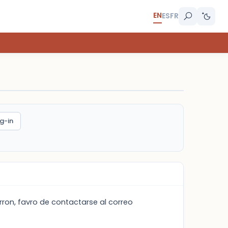
EN
ES
FR
g-in
rron, favro de contactarse al correo