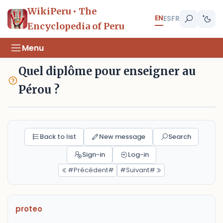
WikiPeru • The
EN
ES
FR
Encyclopedia of Peru
Menu
Quel diplôme pour enseigner au
Pérou ?
Back to list
New message
Search
Sign-in
Log-in
#Précédent#
#Suivant#
proteo