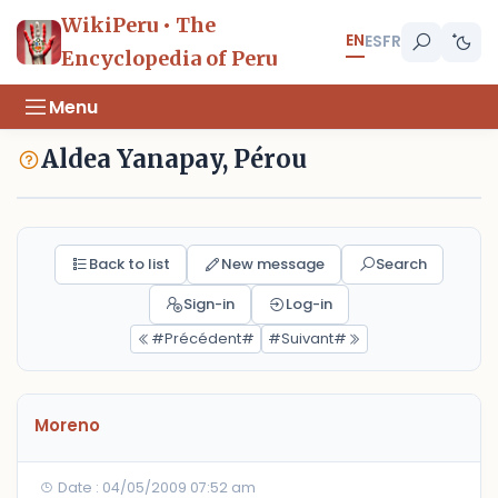
WikiPeru • The
EN
ES
FR
Encyclopedia of Peru
Menu
Aldea Yanapay, Pérou
Back to list
New message
Search
Sign-in
Log-in
#Précédent#
#Suivant#
Moreno
Date : 04/05/2009 07:52 am