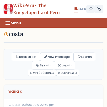
WikiPeru • The
EN
ES
FR
Encyclopedia of Peru
Menu
costa
Back to list
New message
Search
Sign-in
Log-in
#Précédent#
#Suivant#
maria c
Date : 03/09/2010 02:50 pm