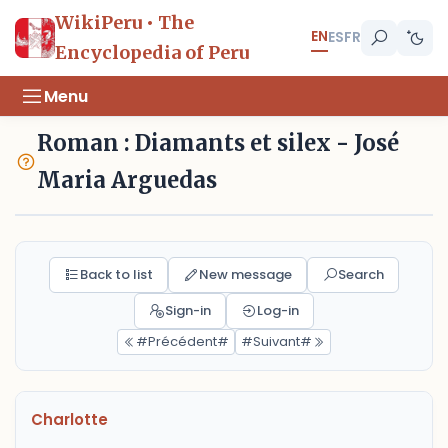
WikiPeru • The
EN
ES
FR
Encyclopedia of Peru
Menu
Roman : Diamants et silex - José
Maria Arguedas
Back to list
New message
Search
Sign-in
Log-in
#Précédent#
#Suivant#
Charlotte