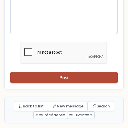
Post
Back to list
New message
Search
#Précédent#
#Suivant#