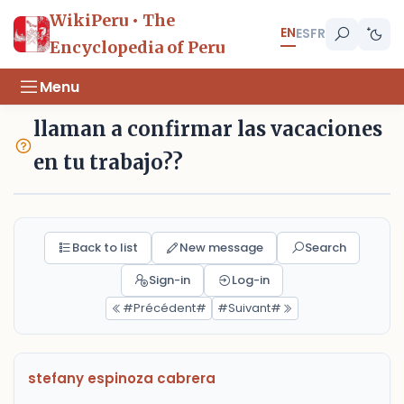
WikiPeru • The
EN
ES
FR
Encyclopedia of Peru
Menu
llaman a confirmar las vacaciones
en tu trabajo??
Back to list
New message
Search
Sign-in
Log-in
#Précédent#
#Suivant#
stefany espinoza cabrera