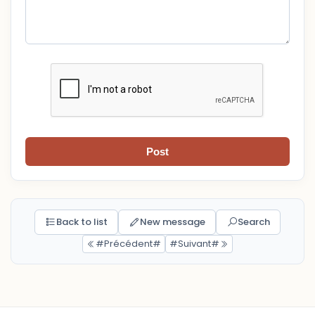
Post
Back to list
New message
Search
#Précédent#
#Suivant#