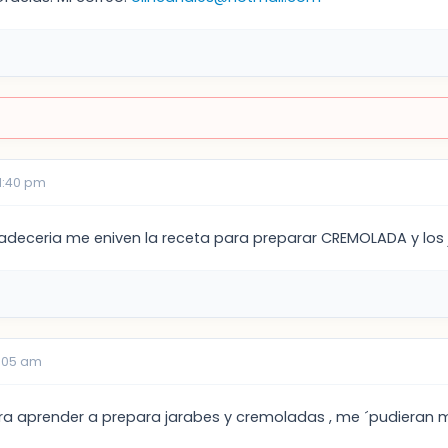
1:40 pm
adeceria me eniven la receta para preparar CREMOLADA y los ja
1:05 am
ra aprender a prepara jarabes y cremoladas , me ´pudieran m