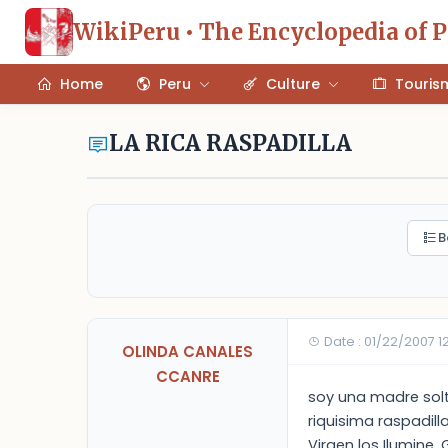
WikiPeru • The Encyclopedia of 
Home
Peru
Culture
Touris
LA RICA RASPADILLA
B
Date : 01/22/2007 1
OLINDA CANALES
CCANRE
soy una madre solt
riquisima raspadil
Virgen los Ilumine. 