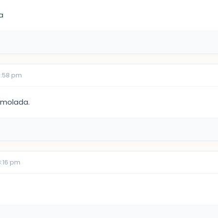
a
7:58 pm
emolada.
8:16 pm