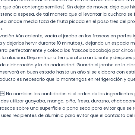
 que aún contenga semillas). Sin dejar de mover, deja que hi
tencia espesa, de tal manera que al levantar la cuchara se fo
desea añade media taza de fruta picada en el paso tres del pr
n.
ción Aún caliente, vacía el jarabe en los frascos en partes ig
 y dejarlos hervir durante 10 minutos)., dejando un espacio m
ierra perfectamente y coloca los frascos bocabajo por cinco
 la alacena. Deja enfriar a temperatura ambiente y después 
de elaboración y la de caducidad. Guarda el jarabe en la ala
servará en buen estado hasta un año si se elabora con estr
roducto es necesario que lo mantengas en refrigeración y q
No cambies las cantidades ni el orden de los ingredientes p
des utilizar guayaba, mango, piña, fresa, durazno, chabacano,
 frascos sobre una superficie o paño seco para evitar que s
ses recipientes de aluminio para evitar que el contacto del m