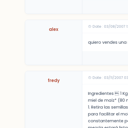
Date : 03/08/2007 
alex
quiero vendes una
Date : 03/11/2007 0
fredy
Ingredientes  1 K
miel de maíz* (80 
1. Retira las semil
para facilitar el mo
constantemente par
mezcla estará lista