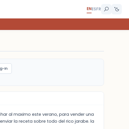
EN
ES
FR
g-in
char al maximo este verano, para vender una
iar la receta sobre todo del rico jarabe. la