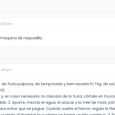
12:43 pm
 maquina de raspadilla
3:46 pm
g. de fruta pulposa, de temporada y bien lavada  1 Kg. de a
ml)
las y, en caso necesario, la cáscara de la fruta; córtala en tro
lido. 2. Aparte, mezcla el agua, el azúcar y la miel de maíz, pó
a evitar que se pegue. Cuando suelte el hervor, regula la fla
 cuando al levantar la cuchara se forme un hilo continuo. 3. 