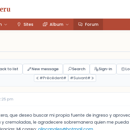
Peru
m
Sites
Album
Forum
ack to list
New message
Search
Sign-in
Lo
#Précédent#
#Suivant#
2:25 pm
era, que deseo buscar mi propia fuente de ingreso y aprove
la y cremoladas, le agradecere sobremanera quien me pueda env
Gracias: Mi correo:
olincanales@hotmail.com