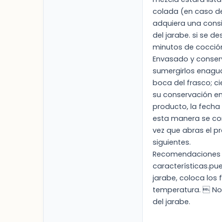
colada (en caso de
adquiera una consis
del jarabe. si se 
minutos de cocció
Envasado y conserva
sumergirlos enagua
boca del frasco; c
su conservación en
producto, la fecha 
esta manera se con
vez que abras el p
siguientes.
Recomendaciones  
características.pue
jarabe, coloca los
temperatura.  No u
del jarabe.