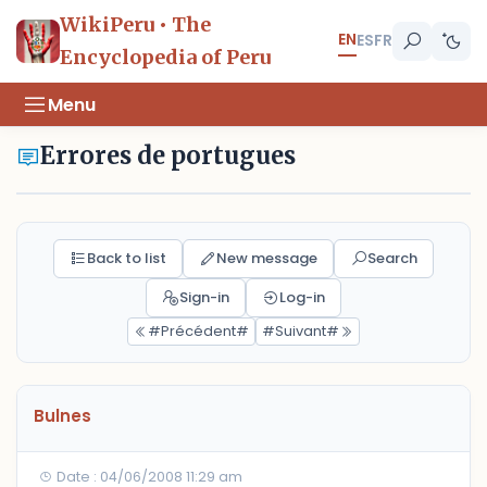
WikiPeru • The
EN
ES
FR
Encyclopedia of Peru
Menu
Errores de portugues
Back to list
New message
Search
Sign-in
Log-in
#Précédent#
#Suivant#
Bulnes
Date : 04/06/2008 11:29 am