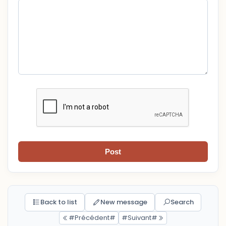
Post
Back to list
New message
Search
#Précédent#
#Suivant#