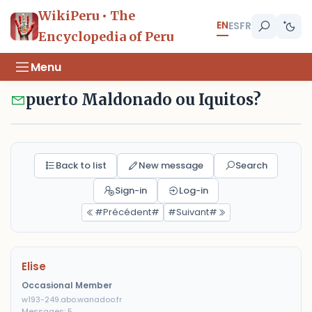
WikiPeru • The
EN
ES
FR
Encyclopedia of Peru
Menu
puerto Maldonado ou Iquitos?
Back to list
New message
Search
Sign-in
Log-in
#Précédent#
#Suivant#
Elise
Occasional Member
w193-249.abo.wanadoo.fr
Messages: 5