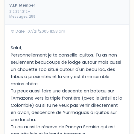
V.I.P. Member
212.234.218.-
Messages: 259
Date : 07/21/2005 11:58 am
Salut,
Personnellement je te conseille iquitos. Tu as non
seulement beaucoups de lodge autour mais aussi
un chouette zoo situé autour d'un beau lac, des
tribus à proximités et la vie y est il me semble
moins chére.
Tu peux aussi faire une descente en bateau sur
l'Amazone vers la triple frontiére (avec le Brésil et la
Colombie) ou si tu ne veux pas venir directement
en avion, descendre de Yurimaguas à iquitos sur
une lancha.
Tu as aussi la réserve de Pacaya Samiria qui est