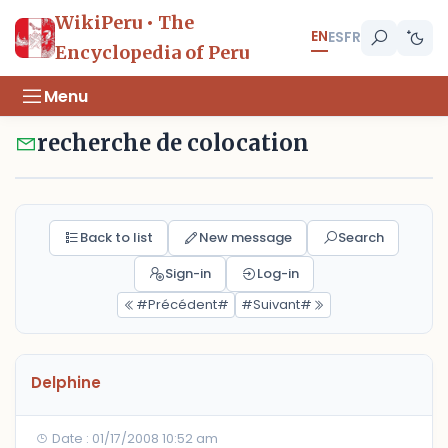
WikiPeru • The
EN
ES
FR
Encyclopedia of Peru
Menu
recherche de colocation
Back to list
New message
Search
Sign-in
Log-in
#Précédent#
#Suivant#
Delphine
Date : 01/17/2008 10:52 am