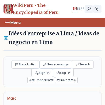
WikiPeru • The
EN
ES
FR
Encyclopedia of Peru
Menu
Idées d'entreprise a Lima / Ideas de
negocio en Lima
Back to list
New message
Search
Sign-in
Log-in
#Précédent#
#Suivant#
Marc