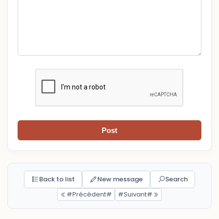
Post
Back to list
New message
Search
#Précédent#
#Suivant#