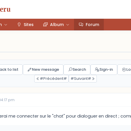
Peru
m
Sites
Album
Forum
ack to list
New message
Search
Sign-in
Lo
#Précédent#
#Suivant#
04:17 pm
terai me connecter sur le "chat" pour dialoguer en direct ; com