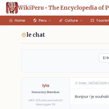
WikiPeru • The Encyclopedia of 
Home
Peru
Culture
Touris
le chat
B
Date : 08/28/2005 
lyla
Honorary Member
Bonjour ! je souhai
w83-205.abo.wanadoo.fr
Messages: 55